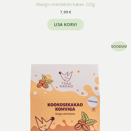
Mango-mandariini kakao 225g
7,99
€
LISA KORVI
Algne
Praegune
SOODUS!
hind
hind
oli:
on:
8,70 €.
3,99 €.