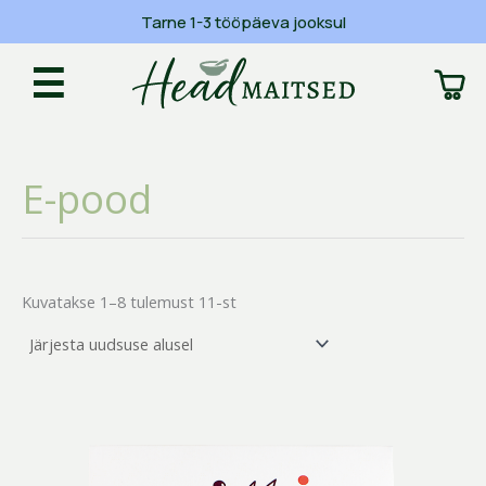
Skip
Tasuta tarne alates 45€
to
Sorditud
content
uusimate
☰
järgi
E-pood
Kuvatakse 1–8 tulemust 11-st