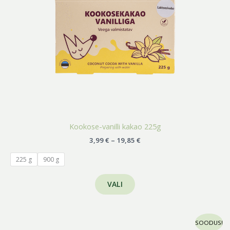
tootelehel.
Kookose-vanilli kakao 225g
3,99
€
–
19,85
€
225 g
900 g
VALI
Algne
Praegune
SOODUS!
hind
hind