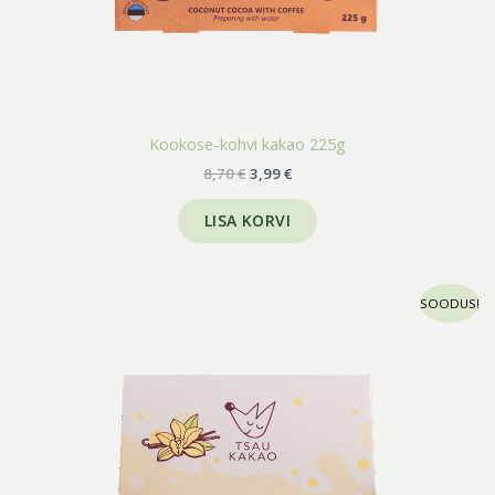
Kookose-kohvi kakao 225g
8,70
€
3,99
€
LISA KORVI
Hinnavahemik:
Sellel
SOODUS!
3,99 €
tootel
kuni
on
19,85 €
mitu
varianti.
Valikuid
saab
teha