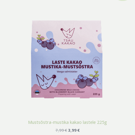
oli:
on:
7,99 €.
3,99 €.
Mustsõstra-mustika kakao lastele 225g
7,99
€
3,99
€