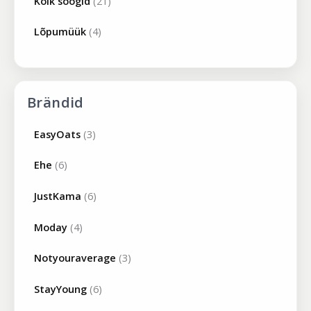
Kõik söögid
21
Lõpumüük
4
Brändid
EasyOats
(3)
Ehe
(6)
JustKama
(6)
Moday
(4)
Notyouraverage
(3)
StayYoung
(6)