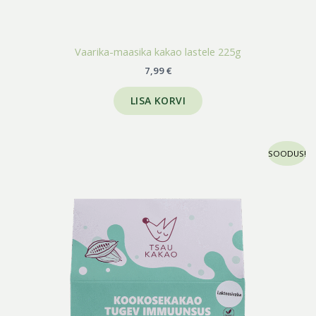
Vaarika-maasika kakao lastele 225g
7,99
€
LISA KORVI
Algne
Praegune
SOODUS!
hind
hind
oli:
on:
8,70 €.
3,99 €.