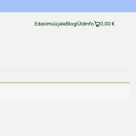
Üldinfo
Edasimüüjale
Blogi
0,00
€