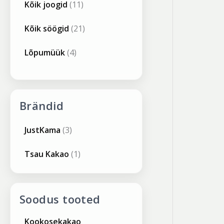
Kõik joogid
11
Kõik söögid
21
Lõpumüük
4
Brändid
JustKama
(3)
Tsau Kakao
(1)
Soodus tooted
A
P
Kookosekakao