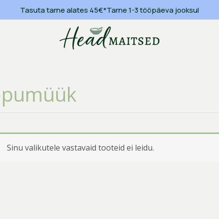
Tasuta tarne alates 45€
*
Tarne 1-3 tööpäeva jooksul
õpumüük
Sinu valikutele vastavaid tooteid ei leidu.