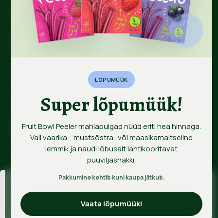
Liitu uudiskirjaga
LÕPUMÜÜK
Ainult päris kraam, mitte prügipost.
Super lõpumüük!
LIITU
Klienditugi
Fruit Bowl Peeler mahlapulgad nüüd eriti hea hinnaga.
Vali vaarika-, mustsõstra- või maasikamaitseline
lemmik ja naudi lõbusalt lahtikooritavat
E – R 10.00 – 17.00
puuviljasnäkki.
+372 53 415 377
Pakkumine kehtib kuni kaupa jätkub.
info@headmaitsed.ee
Hindame teie privaatsust
Info
Kasutame küpsiseid teie sirvimiskogemuse parandamiseks,
Vaata lõpumüüki
isikupärastatud reklaamide või sisu esitamiseks ja liikluse
Tule partneriks
Kontaktid