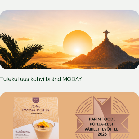
Tulekul uus kohvi bränd MODAY