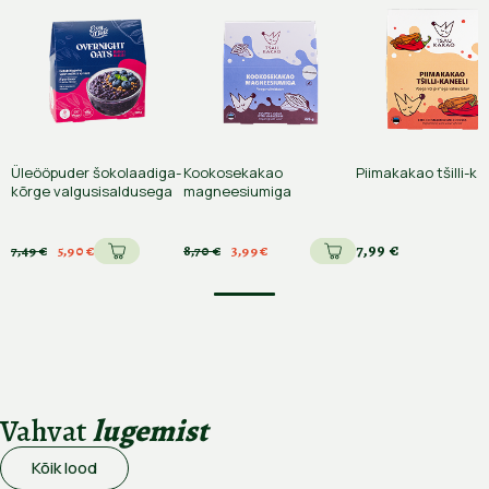
Üleööpuder šokolaadiga-
Kookosekakao
Piimakakao tšilli-ka
kõrge valgusisaldusega
magneesiumiga
7,99 €
7,49 €
5,90 €
8,70 €
3,99 €
Vahvat
lugemist
Kõik lood