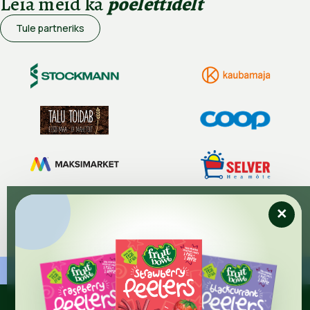
Leia meid ka
poelettidelt
Tule partneriks
×
*
Tasuta tarne alates 45€
Tarne 1–3 tööpäeva jooksul