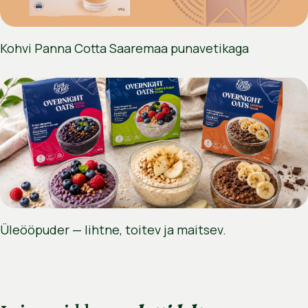
Kohvi Panna Cotta Saaremaa punavetikaga
Üleööpuder — lihtne, toitev ja maitsev.