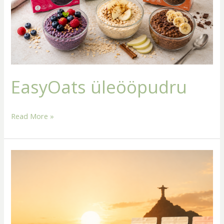
EasyOats üleööpudru
Read More »
Tulekul
uus
kohvi
bränd
MODAY