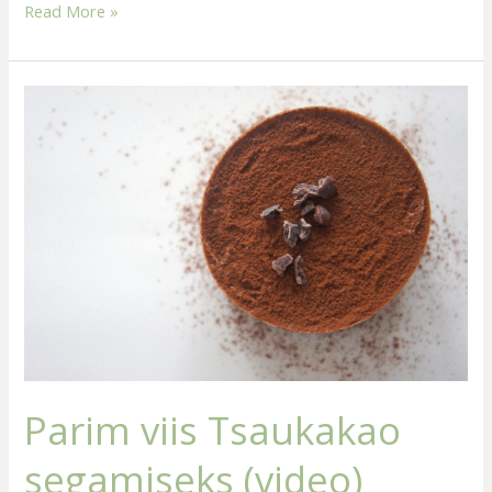
Read More »
Parim
viis
Tsaukakao
segamiseks
(video)
Parim viis Tsaukakao
segamiseks (video)