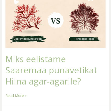
punavetikat
Hiina
agar-
agarile?
Miks eelistame
Saaremaa punavetikat
Hiina agar-agarile?
Read More »