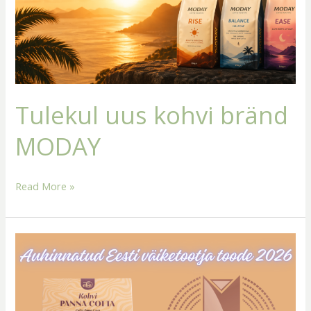
Tulekul uus kohvi bränd
MODAY
Read More »
Kohvi
Panna
Cotta
Saaremaa
punavetikaga