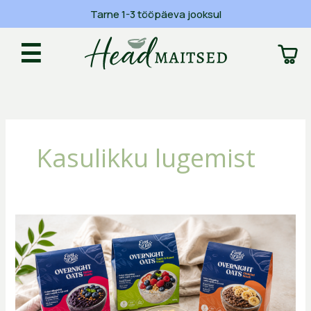
Skip
Tarne 1-3 tööpäeva jooksul
to
content
☰
Kasulikku lugemist
EasyOats
üleööpudru