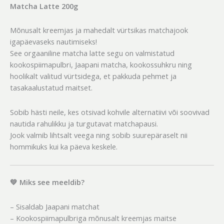
Matcha Latte 200g
Mõnusalt kreemjas ja mahedalt vürtsikas matchajook
igapäevaseks nautimiseks!
See orgaaniline matcha latte segu on valmistatud
kookospiimapulbri, Jaapani matcha, kookossuhkru ning
hoolikalt valitud vürtsidega, et pakkuda pehmet ja
tasakaalustatud maitset.
Sobib hästi neile, kes otsivad kohvile alternatiivi või soovivad
nautida rahulikku ja turgutavat matchapausi.
Jook valmib lihtsalt veega ning sobib suurepäraselt nii
hommikuks kui ka päeva keskele.
💚 Miks see meeldib?
– Sisaldab Jaapani matchat
– Kookospiimapulbriga mõnusalt kreemjas maitse