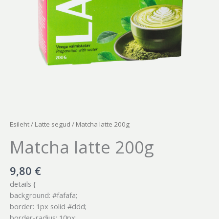
Esileht
/
Latte segud
/ Matcha latte 200g
Matcha latte 200g
9,80
€
details {
background: #fafafa;
border: 1px solid #ddd;
border-radius: 10px;