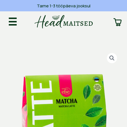
Skip
Tarne 1-3 tööpäeva jooksul
to
content
☰
Matcha
latte
200g
kogus