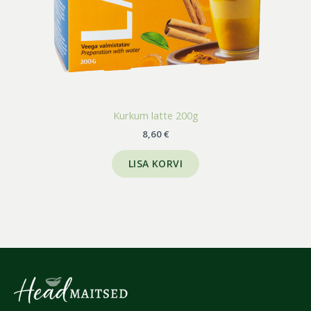
Kurkum latte 200g
8,60
€
LISA KORVI