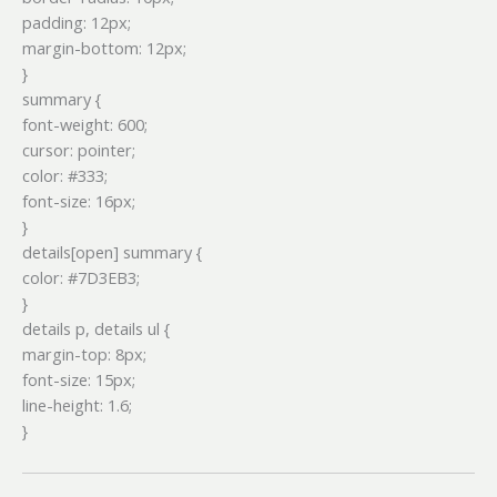
padding: 12px;
margin-bottom: 12px;
}
summary {
font-weight: 600;
cursor: pointer;
color: #333;
font-size: 16px;
}
details[open] summary {
color: #7D3EB3;
}
details p, details ul {
margin-top: 8px;
font-size: 15px;
line-height: 1.6;
}