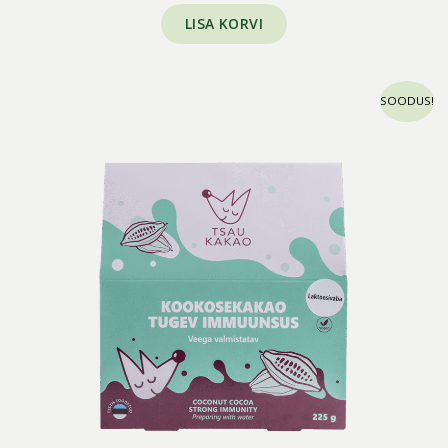
LISA KORVI
Algne
Praegune
SOODUS!
hind
hind
oli:
on:
8,70 €.
3,99 €.