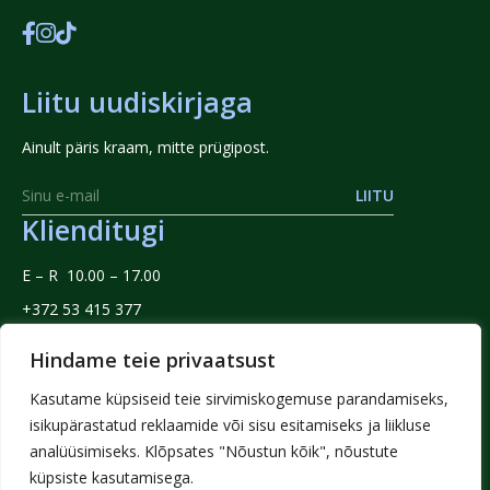
Liitu uudiskirjaga
Ainult päris kraam, mitte prügipost.
LIITU
Klienditugi
E – R 10.00 – 17.00
+372 53 415 377
info@headmaitsed.ee
Hindame teie privaatsust
Info
Kasutame küpsiseid teie sirvimiskogemuse parandamiseks,
isikupärastatud reklaamide või sisu esitamiseks ja liikluse
Tule partneriks
Kontaktid
analüüsimiseks. Klõpsates "Nõustun kõik", nõustute
Hulgimüük
Privaatsuspoliitika
küpsiste kasutamisega.