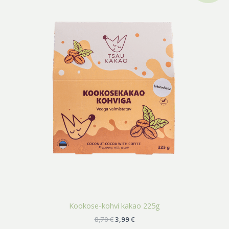
oli:
on:
8,70 €.
3,99 €.
Kookose-kohvi kakao 225g
8,70
€
3,99
€