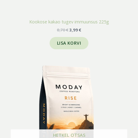
Kookose kakao tugev immuunsus 225g
8,70
€
3,99
€
LISA KORVI
HETKEL OTSAS